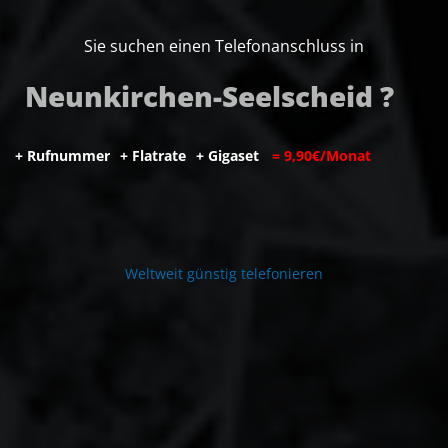
Sie suchen einen Telefonanschluss in
Neunkirchen-Seelscheid ?
+
R
u
f
n
u
m
m
e
r
+
F
l
a
t
r
a
t
e
+
G
i
g
a
s
e
t
=
9
,
9
0
€
/
M
o
n
a
t
W
e
l
t
w
e
i
t
g
ü
n
s
t
i
g
t
e
l
e
f
o
n
i
e
r
e
n